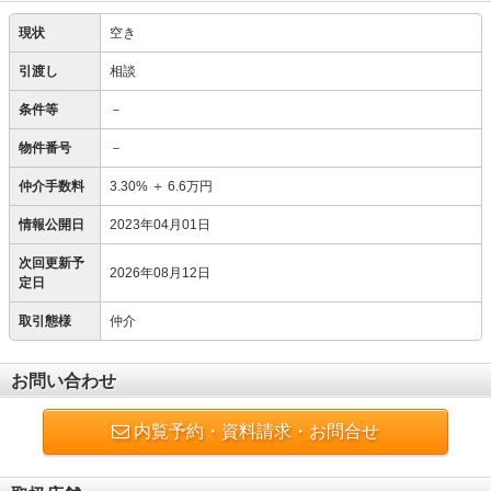
現状
空き
引渡し
相談
条件等
－
物件番号
－
仲介手数料
3.30%
＋
6.6万円
情報公開日
2023年04月01日
次回更新予
2026年08月12日
定日
取引態様
仲介
お問い合わせ
内覧予約・資料請求・お問合せ