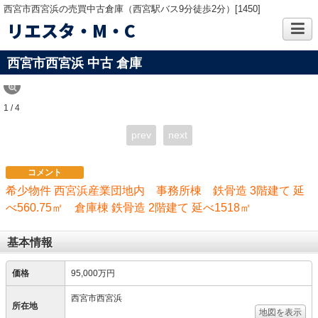
西宮市西宮浜の売買中古倉庫（西宮駅バス9分徒歩2分）[1450]
リエスタ・M・C
西宮市西宮浜 中古 倉庫
1 / 4
prev
next
コメント
希少物件 西宮浜産業団地内 事務所棟 鉄骨造 3階建て 延
べ560.75㎡ 倉庫棟 鉄骨造 2階建て 延べ1518㎡
基本情報
価格
95,000万円
西宮市西宮浜
所在地
地図を表示