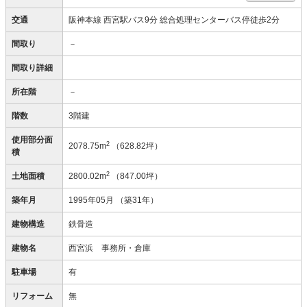
交通
阪神本線 西宮駅バス9分 総合処理センターバス停徒歩2分
間取り
－
間取り詳細
所在階
－
階数
3階建
使用部分面
2
2078.75m
（628.82坪）
積
2
土地面積
2800.02m
（847.00坪）
築年月
1995年05月
（築31年）
建物構造
鉄骨造
建物名
西宮浜 事務所・倉庫
駐車場
有
リフォーム
無