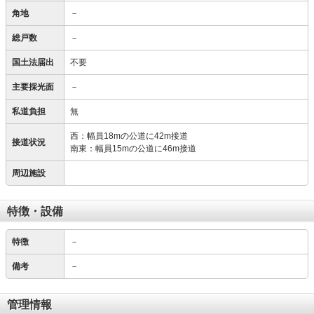
角地
－
総戸数
－
国土法届出
不要
主要採光面
－
私道負担
無
西：幅員18mの公道に42m接道
接道状況
南東：幅員15mの公道に46m接道
周辺施設
特徴・設備
特徴
－
備考
－
管理情報