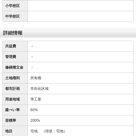
小学校区
中学校区
詳細情報
共益費
－
管理費
－
修繕積立金
－
土地権利
所有権
都市計画
市街化区域
用途地域
準工業
建ぺい率
60%
容積率
200%
地目
宅地
（現状：宅地）