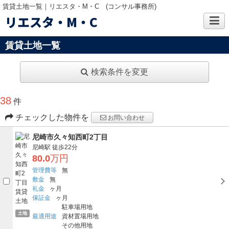
賃貸土地一覧｜リエスタ・M・C (コンサル事務所)
リエスタ・M・C
賃貸土地一覧
検索条件を変更
38
件
チェックした物件を
お問い合わせ
尼崎市久々知西町2丁目
尼崎駅
徒歩22分
80.0
万円
管理費等
無
敷金
無
礼金
ヶ月
保証金
ヶ月
駐車場用地
土地
最適用途
資材置場用地
その他用地