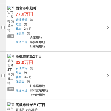
西宮市中殿町
77.0
万円
管理費等
無
敷金
無
礼金
2ヶ月
保証金
無
土地
倉庫用地
最適用途
事務所用地
駐車場用地
高槻市前島2丁目
33.0
万円
管理費等
無
敷金
無
礼金
3ヶ月
保証金
無
駐車場用地
土地
最適用途
資材置場用地
その他用地
高槻市緑が丘1丁目
高槻駅
徒歩26分