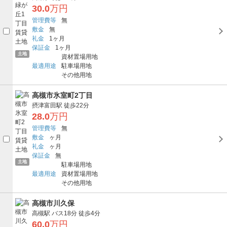
30.0
万円
管理費等
無
敷金
無
礼金
1ヶ月
保証金
1ヶ月
土地
資材置場用地
最適用途
駐車場用地
その他用地
高槻市氷室町2丁目
摂津富田駅
徒歩22分
28.0
万円
管理費等
無
敷金
ヶ月
礼金
ヶ月
保証金
無
土地
駐車場用地
最適用途
資材置場用地
その他用地
高槻市川久保
高槻駅
バス18分
徒歩4分
60.0
万円