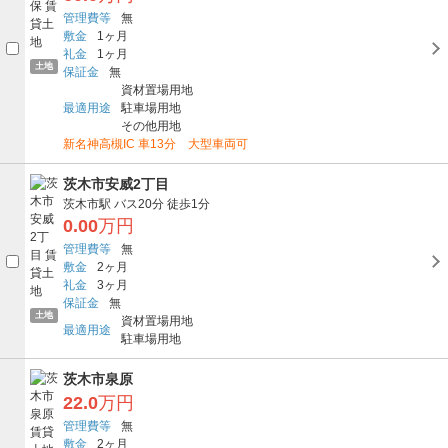
管理費等
無
敷金
1ヶ月
礼金
1ヶ月
土地
保証金
無
資材置場用地
最適用途
駐車場用地
その他用地
新名神高槻IC 車13分 大型車両可
茨木市安威2丁目
茨木市駅
バス20分
徒歩1分
0.00
万円
管理費等
無
敷金
2ヶ月
礼金
3ヶ月
保証金
無
土地
資材置場用地
最適用途
駐車場用地
茨木市泉原
22.0
万円
管理費等
無
敷金
2ヶ月