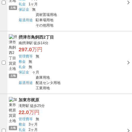
礼金
1ヶ月
土地
保証金
無
資材置場用地
最適用途
駐車場用地
その他用地
摂津市鳥飼西2丁目
南摂津駅
徒歩14分
297.0
万円
管理費等
無
敷金
無
礼金
無
保証金
ヶ月
土地
倉庫用地
最適用途
配送センタ用地
工業用地
加東市梶原
滝野駅
徒歩25分
22.0
万円
管理費等
無
敷金
3ヶ月
土地
礼金
2ヶ月