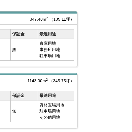
2
347.48m
（105.11坪）
保証金
最適用途
倉庫用地
無
事務所用地
駐車場用地
2
1143.00m
（345.75坪）
保証金
最適用途
資材置場用地
無
駐車場用地
その他用地