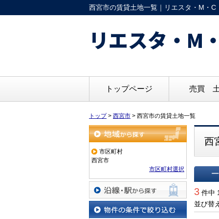
西宮市の賃貸土地一覧｜リエスタ・M・C 
リエスタ・M・
トップページ
売買 
トップ
>
西宮市
>
西宮市の賃貸土地一覧
西
地域から探す
市区町村
西宮市
市区町村選択
一覧で
3
件中 
沿線・駅から探す
並び替