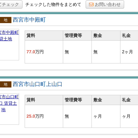
てチェック
チェックした物件をまとめて
お問い合わせ
西宮市中殿町
貸土地
賃料
管理費等
敷金
礼金
77.0
万円
無
無
2ヶ月
西宮市山口町上山口
貸土地
賃料
管理費等
敷金
礼金
25.0
万円
無
ヶ月
ヶ月