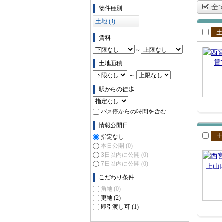
物件の条件で絞り込む
全
物件種別
土地 (3)
賃料
賃
～
土地面積
～
駅からの徒歩
バス停からの時間を含む
情報公開日
指定なし
賃
本日公開
(0)
3日以内に公開
(0)
7日以内に公開
(0)
こだわり条件
角地
(0)
更地
(2)
即引渡し可
(1)