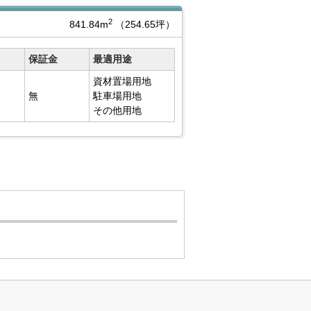
2
841.84m
（254.65坪）
保証金
最適用途
資材置場用地
無
駐車場用地
その他用地