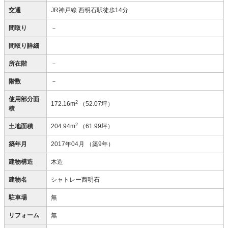
交通
JR神戸線 西明石駅徒歩14分
間取り
－
間取り詳細
所在階
－
階数
－
使用部分面
2
172.16m
（52.07坪）
積
2
土地面積
204.94m
（61.99坪）
築年月
2017年04月
（築9年）
建物構造
木造
建物名
シャトレー西明石
駐車場
無
リフォーム
無