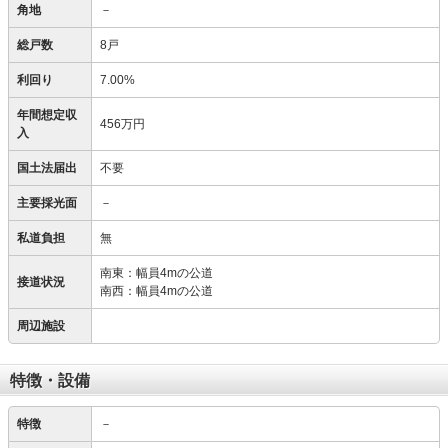
角地
－
総戸数
8戸
利回り
7.00%
年間想定収
456万円
入
国土法届出
不要
主要採光面
－
私道負担
無
南東：幅員4mの公道
接道状況
南西：幅員4mの公道
周辺施設
特徴・設備
特徴
－