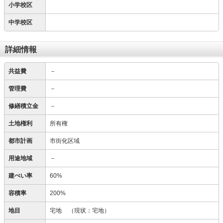
小学校区
中学校区
詳細情報
共益費
－
管理費
－
修繕積立金
－
土地権利
所有権
都市計画
市街化区域
用途地域
－
建ぺい率
60%
容積率
200%
地目
宅地
（現状：宅地）