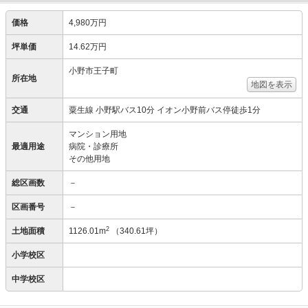
価格
4,980万円
坪単価
14.62万円
小野市王子町
所在地
地図を表示
交通
粟生線 小野駅バス10分 イオン小野前バス停徒歩1分
マンション用地
最適用途
病院・診療所
その他用地
総区画数
－
区画番号
－
2
土地面積
1126.01m
（340.61坪）
小学校区
中学校区