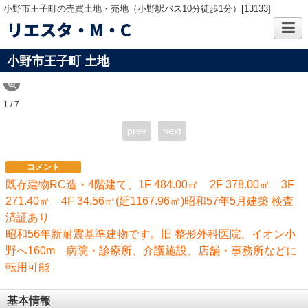
小野市王子町の売買土地・売地（小野駅バス10分徒歩1分）[13133]
リエスタ・M・C
小野市王子町 土地
1 / 7
prev
next
コメント
既存建物RC造・4階建て、1F 484.00㎡ 2F 378.00㎡ 3F
271.40㎡ 4F 34.56㎡(延1167.96㎡)昭和57年5月建築 検査
済証あり
昭和56年新耐震基準建物です。旧 整形外科医院、イオン小
野へ160m 病院・診療所、介護施設、店舗・事務所などに
転用可能
基本情報