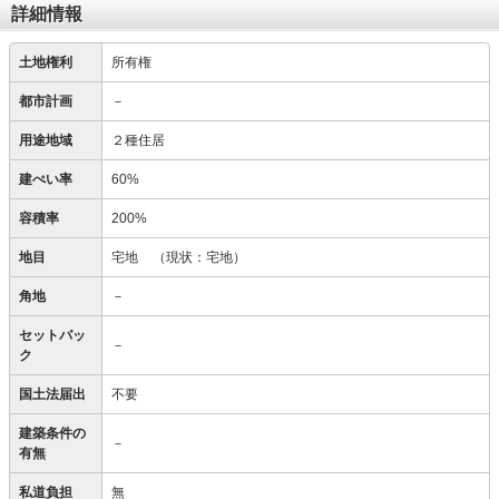
詳細情報
土地権利
所有権
都市計画
－
用途地域
２種住居
建ぺい率
60%
容積率
200%
地目
宅地
（現状：宅地）
角地
－
セットバッ
－
ク
国土法届出
不要
建築条件の
－
有無
私道負担
無