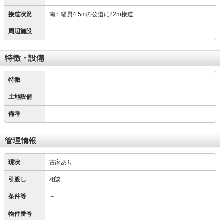
接道状況
南：幅員4.5mの公道に22m接道
周辺施設
特徴・設備
特徴
－
土地設備
備考
－
管理情報
現状
古家あり
引渡し
相談
条件等
－
物件番号
－