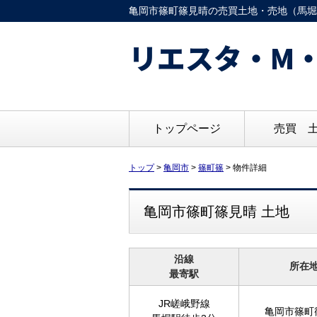
亀岡市篠町篠見晴の売買土地・売地（馬堀駅徒
リエスタ・M・
トップページ
売買 
トップ
>
亀岡市
>
篠町篠
>
物件詳細
亀岡市篠町篠見晴 土地
沿線
所在
最寄駅
JR嵯峨野線
亀岡市篠町