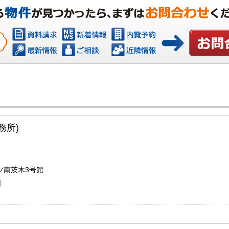
お問い合わ
務所)
ツ南茨木3号館
日