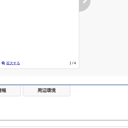
拡大する
1
/ 4
情報
周辺環境