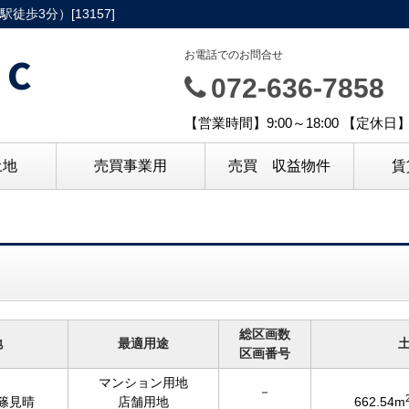
歩3分）[13157]
C
お電話でのお問合せ
072-636-7858
【営業時間】9:00～18:00 【定休
土地
売買事業用
売買 収益物件
賃
総区画数
地
最適用途
区画番号
マンション用地
－
篠見晴
店舗用地
662.54m