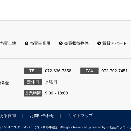
売買土地
売買事業用
売買収益物件
賃貸アパート・
TEL
072-636-7858
FAX
072-702-7451
定休日
水曜日
3号館
営業時間
9:00～18:00
ある質問
お問い合わせ
サイトマップ
ight © リエスタ・M・C (コンサル事務所) All rights Reserved. powered by 不動産クラ