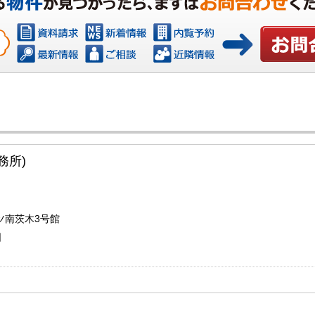
お問い合わ
務所)
ツ南茨木3号館
日