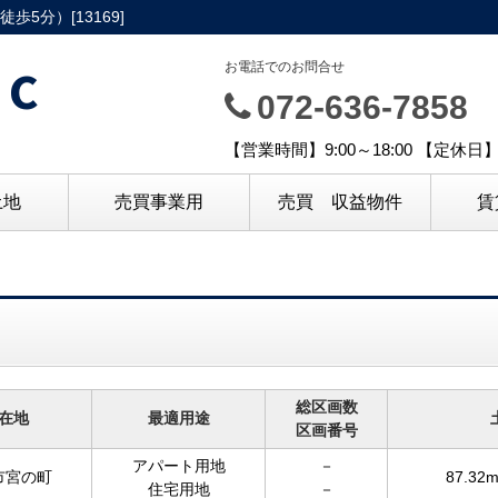
5分）[13169]
C
お電話でのお問合せ
072-636-7858
【営業時間】9:00～18:00 【定休
土地
売買事業用
売買 収益物件
賃
総区画数
在地
最適用途
区画番号
アパート用地
－
市宮の町
87.32
住宅用地
－