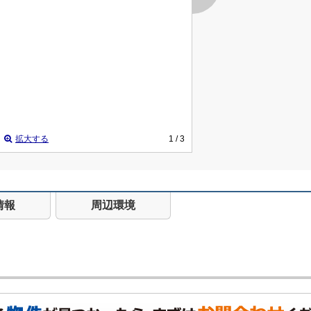
拡大する
1
/ 3
情報
周辺環境