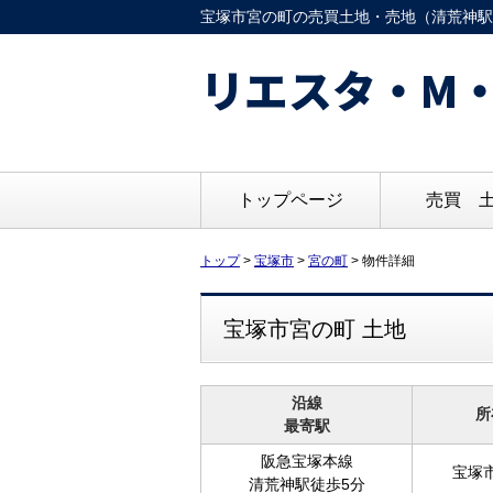
宝塚市宮の町の売買土地・売地（清荒神駅徒歩
リエスタ・M・
トップページ
売買 
トップ
>
宝塚市
>
宮の町
>
物件詳細
宝塚市宮の町 土地
沿線
所
最寄駅
阪急宝塚本線
宝塚
清荒神駅徒歩5分