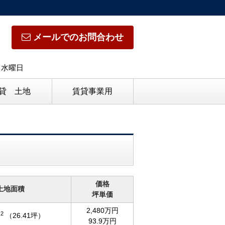
メールでのお問合わせ
日】水曜日
貸 土地
賃貸事業用
価格
土地面積
坪単価
2,480万円
2
m
（26.41坪）
93.9万円