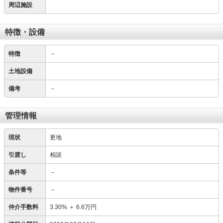
周辺施設
特徴・設備
特徴
－
土地設備
備考
－
管理情報
現状
更地
引渡し
相談
条件等
－
物件番号
－
仲介手数料
3.30%
＋
6.6万円