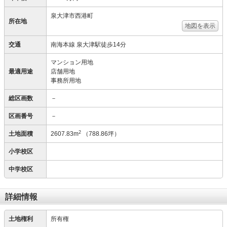
泉大津市西港町
所在地
地図を表示
交通
南海本線 泉大津駅徒歩14分
マンション用地
最適用途
店舗用地
事務所用地
総区画数
－
区画番号
－
2
土地面積
2607.83m
（788.86坪）
小学校区
中学校区
詳細情報
土地権利
所有権