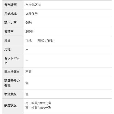
都市計画
市街化区域
用途地域
２種住居
建ぺい率
60%
容積率
200%
地目
宅地
（現状：宅地）
角地
－
セットバッ
－
ク
国土法届出
不要
建築条件の
無
有無
私道負担
無
南：幅員5mの公道
接道状況
東：幅員4mの公道