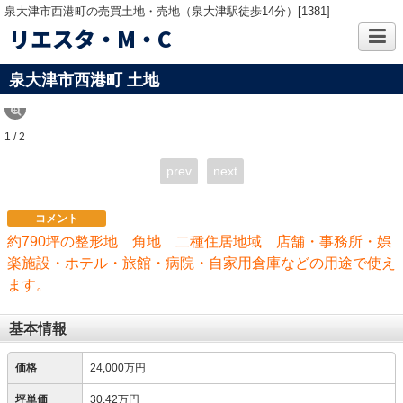
泉大津市西港町の売買土地・売地（泉大津駅徒歩14分）[1381]
リエスタ・M・C
泉大津市西港町 土地
1 / 2
prev
next
コメント
約790坪の整形地 角地 二種住居地域 店舗・事務所・娯
楽施設・ホテル・旅館・病院・自家用倉庫などの用途で使え
ます。
基本情報
価格
24,000万円
坪単価
30.42万円