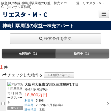
阪急神戸本線 神崎川駅周辺の収益一棟売アパート一覧｜リエスタ・M・
C (コンサル事務所)
リエスタ・M・C
神崎川駅周辺の収益一棟売アパート
検索条件を変更
公開物件（1）
販売中（1）
1
件
チェックした物件を
お問い合わせ
大阪府大阪市淀川区三津屋南1丁目
神崎川駅
徒歩9分
18,800万円
利回り
5.80%
築年月
2022年09月
(築3年)
一棟アパート
建物構造
木造