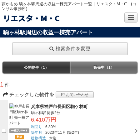
夢かもめ 駒ヶ林駅周辺の収益一棟売アパート一覧｜リエスタ・M・C (コ
ンサル事務所)
リエスタ・M・C
駒ヶ林駅周辺の収益一棟売アパート
検索条件を変更
公開物件（1）
販売中（1）
1
件
チェックした物件を
お問い合わせ
兵庫県神戸市長田区駒ケ林町
駒ヶ林駅
徒歩2分
6,410万円
利回り
6.80%
一棟アパート
築年月
2023年11月
(築2年)
新築
建物構造
木造