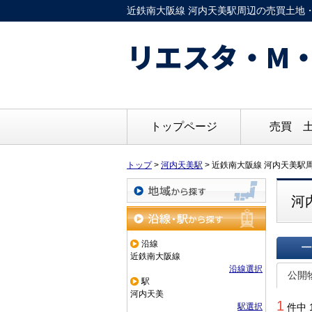
近鉄南大阪線 河内天美駅周辺の売買土地・
リエスタ・M・
トップページ
売買 
トップ
>
河内天美駅
>
近鉄南大阪線 河内天美駅
河
地域から探す
沿線・駅から探す
沿線
近鉄南大阪線
一覧で
沿線選択
公開
駅
河内天美
1
駅選択
件中 