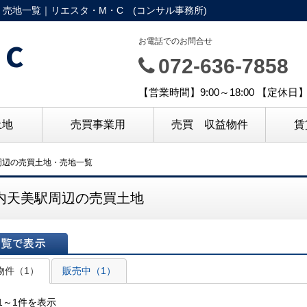
売地一覧｜リエスタ・M・C (コンサル事務所)
C
お電話でのお問合せ
072-636-7858
【営業時間】9:00～18:00 【定休
土地
売買事業用
売買 収益物件
賃
周辺の売買土地・売地一覧
内天美駅周辺の売買土地
表示
物件（1）
販売中（1）
1～1件を表示