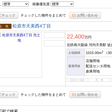
え
画像優先度
てチェック
チェックした物件をまとめて
お問い合わせ
松原市天美西4丁目
土地
22,400
万円
近鉄南大阪線 河内天美駅
徒
2
1015.00m
（30
土地面積
店舗用地
配送センタ用地
最適用途
倉庫用地
てチェック
チェックした物件をまとめて
お問い合わせ
町村で検索