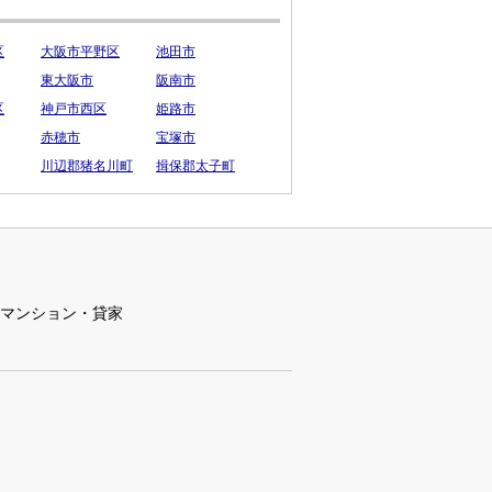
区
大阪市平野区
池田市
東大阪市
阪南市
区
神戸市西区
姫路市
赤穂市
宝塚市
川辺郡猪名川町
揖保郡太子町
マンション・貸家