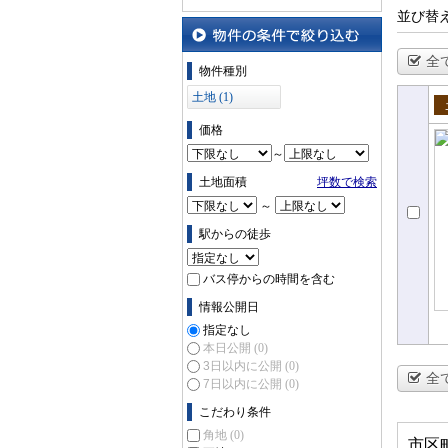
並び替
全
物件の条件で絞り込む
物件種別
土地 (1)
売
価格
～
土地面積
坪数で検索
～
駅からの徒歩
バス停からの時間を含む
情報公開日
指定なし
本日公開
(0)
3日以内に公開
(0)
全
7日以内に公開
(0)
こだわり条件
角地
(0)
市区