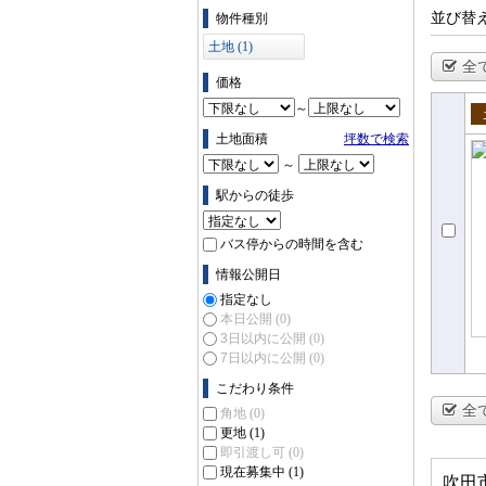
物件の条件で絞り込む
並び替
物件種別
土地 (1)
全
価格
～
売
土地面積
坪数で検索
～
駅からの徒歩
バス停からの時間を含む
情報公開日
指定なし
本日公開
(0)
3日以内に公開
(0)
7日以内に公開
(0)
こだわり条件
全
角地
(0)
更地
(1)
即引渡し可
(0)
現在募集中
(1)
吹田