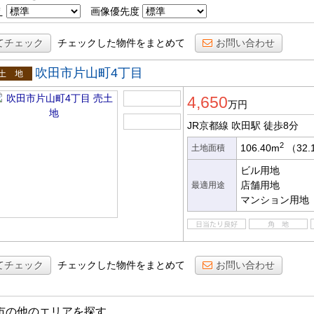
え
画像優先度
てチェック
チェックした物件をまとめて
お問い合わせ
吹田市片山町4丁目
土地
4,650
万円
JR京都線 吹田駅
徒歩8分
2
106.40m
（32.
土地面積
ビル用地
店舗用地
最適用途
マンション用地
てチェック
チェックした物件をまとめて
お問い合わせ
市の他のエリアを探す