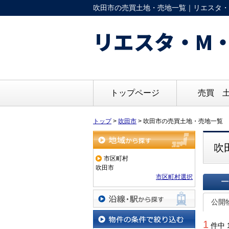
吹田市の売買土地・売地一覧｜リエスタ・M
リエスタ・M・
トップページ
売買 
トップ
>
吹田市
>
吹田市の売買土地・売地一覧
吹
地域から探す
市区町村
吹田市
市区町村選択
一覧で
公開
沿線・駅から探す
1
件中 