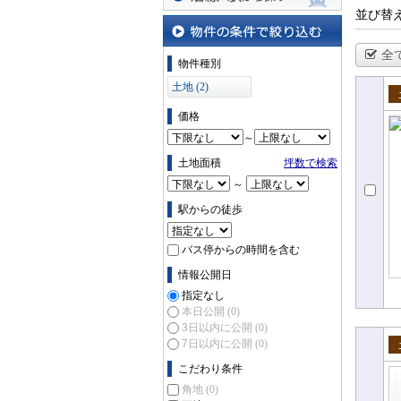
並び替
沿線・駅から探す
全
物件の条件で絞り込む
物件種別
土地 (2)
売
価格
～
土地面積
坪数で検索
～
駅からの徒歩
バス停からの時間を含む
情報公開日
指定なし
本日公開
(0)
3日以内に公開
(0)
7日以内に公開
(0)
土
こだわり条件
角地
(0)