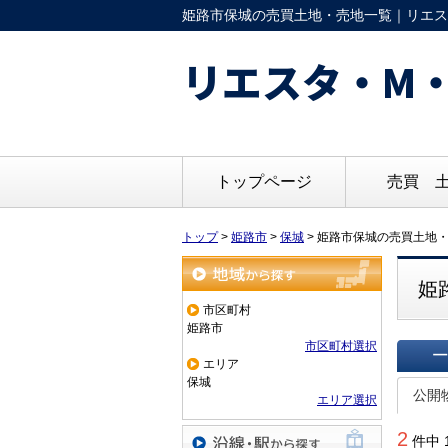
姫路市保城の売買土地・売地一覧｜リエスタ
リエスタ・M・
トップページ
売買 
トップ
>
姫路市
>
保城
>
姫路市保城の売買土地
姫
地域から探す
市区町村
姫路市
市区町村選択
エリア
一覧で
保城
公開
エリア選択
2
件中 