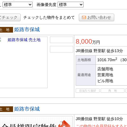
え
画像優先度
てチェック
チェックした物件をまとめて
お問い合わせ
姫路市保城
土地
8,000
万円
JR播但線 野里駅
徒歩13分
2
1016.70m
（30
土地面積
店舗用地
営業用地
最適用途
ビル用地
姫路市保城
地
JR播但線 野里駅
徒歩10分
この物件は会員登録をする