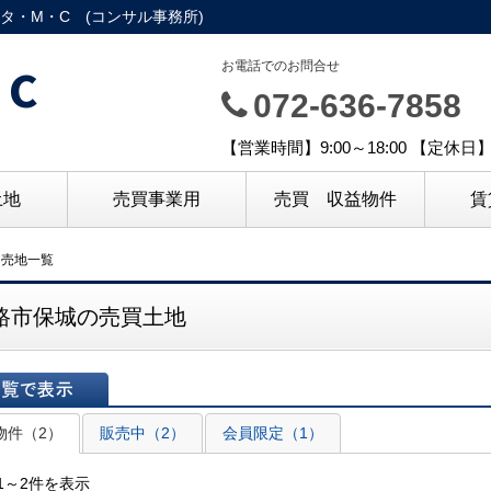
・M・C (コンサル事務所)
C
お電話でのお問合せ
072-636-7858
【営業時間】9:00～18:00 【定休
土地
売買事業用
売買 収益物件
賃
・売地一覧
路市保城の売買土地
表示
物件（2）
販売中（2）
会員限定（1）
1～2件を表示