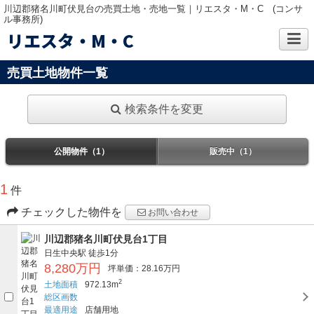
川辺郡猪名川町伏見台の売買土地・売地一覧｜リエスタ・M・C (コンサ
ル事務所)
リエスタ・M・C
売買土地物件一覧
検索条件を変更
公開物件（1）
販売中（1）
1
件
チェックした物件を
お問い合わせ
川辺郡猪名川町伏見台1丁目
日生中央駅
徒歩1分
8,280万円
坪単価：28.16万円
2
土地面積
972.13m
総区画数
最適用途
店舗用地