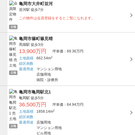
亀岡市大井町並河
並河駅
徒歩7分
この物件は会員登録をするとご覧になれます。
土地
亀岡市篠町篠見晴
馬堀駅
徒歩3分
13,900万円
坪単価：69.36万円
2
土地面積
662.54m
総区画数
最適用途
マンション用地
土地
店舗用地
病院・診療所
亀岡市亀岡駅北1
亀岡駅
徒歩5分
36,500万円
坪単価：64.94万円
2
土地面積
1858.14m
総区画数
最適用途
店舗用地
土地
マンション用地
ビル用地