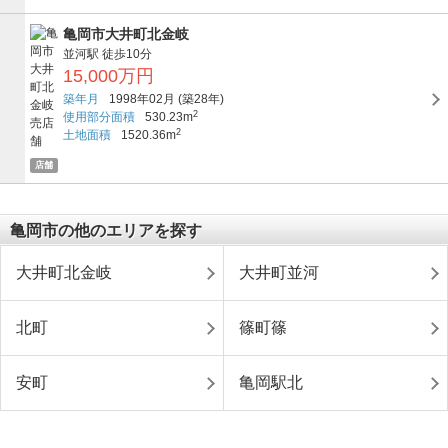
亀岡市大井町北金岐
並河駅
徒歩10分
15,000万円
築年月
1998年02月
(築28年)
2
使用部分面積
530.23m
2
土地面積
1520.36m
店舗
亀岡市の他のエリアを探す
大井町北金岐
大井町並河
北町
篠町篠
安町
亀岡駅北