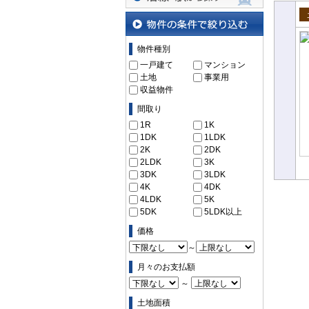
沿線・駅から探す
売
物件の条件で絞り込む
物件種別
一戸建て
マンション
土地
事業用
収益物件
間取り
1R
1K
1DK
1LDK
2K
2DK
2LDK
3K
3DK
3LDK
4K
4DK
4LDK
5K
5DK
5LDK以上
価格
～
月々のお支払額
～
土地面積