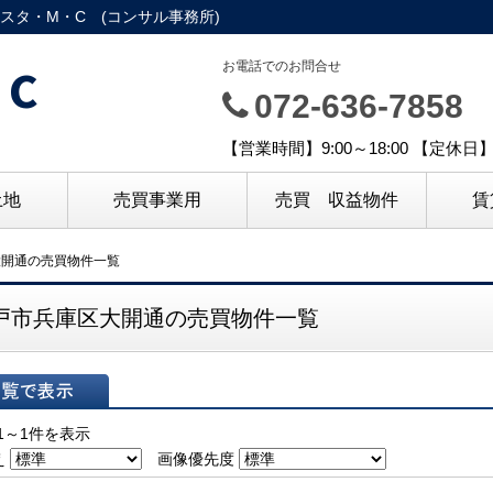
スタ・M・C (コンサル事務所)
C
お電話でのお問合せ
072-636-7858
【営業時間】9:00～18:00 【定休
土地
売買事業用
売買 収益物件
賃
大開通の売買物件一覧
戸市兵庫区大開通の売買物件一覧
表示
1～1件を表示
え
画像優先度