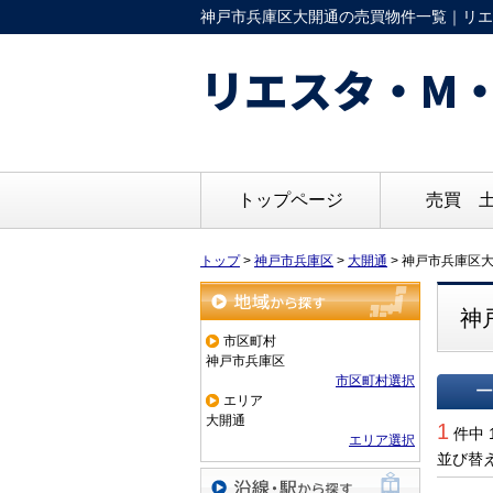
神戸市兵庫区大開通の売買物件一覧｜リエ
リエスタ・M・
トップページ
売買 
トップ
>
神戸市兵庫区
>
大開通
>
神戸市兵庫区
神
地域から探す
市区町村
神戸市兵庫区
市区町村選択
エリア
一覧で
大開通
1
件中 
エリア選択
並び替