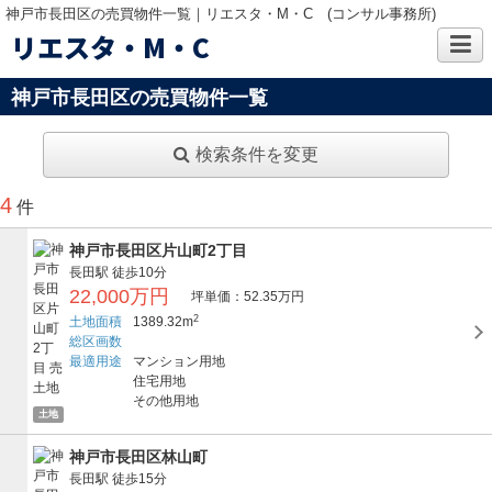
神戸市長田区の売買物件一覧｜リエスタ・M・C (コンサル事務所)
リエスタ・M・C
神戸市長田区の売買物件一覧
検索条件を変更
4
件
神戸市長田区片山町2丁目
長田駅
徒歩10分
22,000万円
坪単価：52.35万円
2
土地面積
1389.32m
総区画数
最適用途
マンション用地
住宅用地
その他用地
土地
神戸市長田区林山町
長田駅
徒歩15分