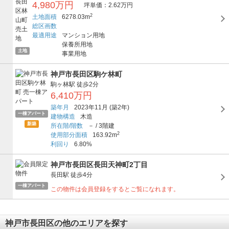
4,980万円
坪単価：2.62万円
2
土地面積
6278.03m
総区画数
最適用途
マンション用地
保養所用地
土地
事業用地
神戸市長田区駒ケ林町
駒ヶ林駅
徒歩2分
6,410万円
築年月
2023年11月
(築2年)
一棟アパート
建物構造
木造
新築
所在階/階数
－
/
3階建
2
使用部分面積
163.92m
利回り
6.80%
神戸市長田区長田天神町2丁目
長田駅
徒歩4分
一棟アパート
この物件は会員登録をするとご覧になれます。
神戸市長田区の他のエリアを探す