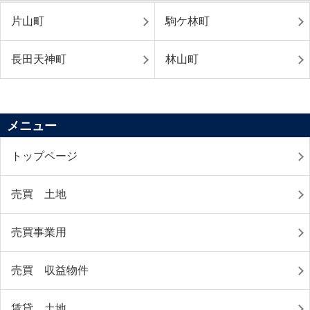
片山町
駒ケ林町
長田天神町
林山町
メニュー
トップページ
売買 土地
売買事業用
売買 収益物件
賃貸 土地