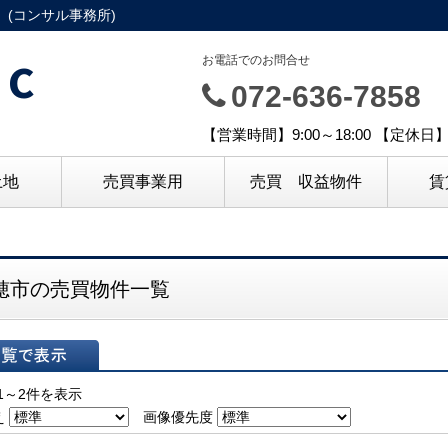
(コンサル事務所)
C
お電話でのお問合せ
072-636-7858
【営業時間】9:00～18:00 【定休
土地
売買事業用
売買 収益物件
賃
穂市の売買物件一覧
表示
1～2件を表示
え
画像優先度