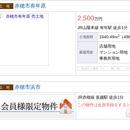
赤穂市有年原
土地
2,500
万円
JR山陽本線 有年駅
徒歩1分
2
1640.49m
（49
土地面積
店舗用地
マンション用地
最適用途
事務所用地
赤穂市浜市
地
JR赤穂線 坂越駅
徒歩1分
この物件は会員登録をする