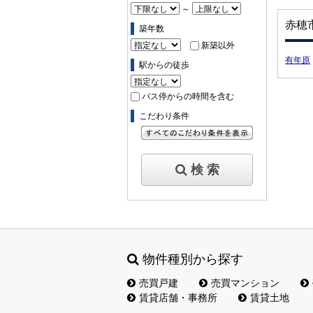
～
赤穂
築年数
新築以外
有年原
駅からの徒歩
バス停からの時間を含む
こだわり条件
すべてのこだわり条件を見る
検 索
物件種別から探す
売買戸建
売買マンション
賃貸店舗・事務所
賃貸土地