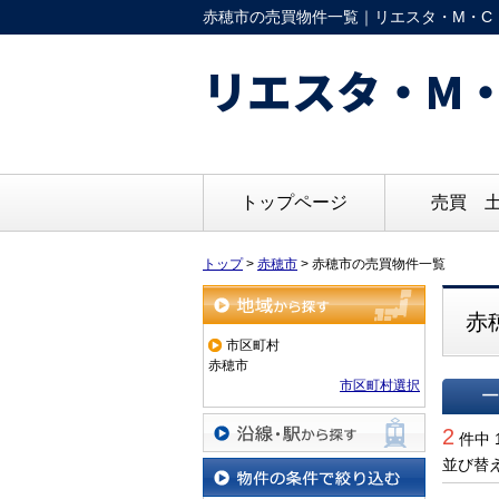
赤穂市の売買物件一覧｜リエスタ・M・C 
リエスタ・M・
トップページ
売買 
トップ
>
赤穂市
>
赤穂市の売買物件一覧
赤
地域から探す
市区町村
赤穂市
市区町村選択
一覧で
2
件中 
沿線・駅から探す
並び替