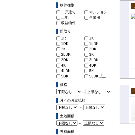
物件の条件で絞り込む
物件種別
売
一戸建て
マンション
土地
事業用
収益物件
間取り
1R
1K
1DK
1LDK
2K
2DK
2LDK
3K
3DK
3LDK
4K
4DK
4LDK
5K
5DK
5LDK以上
価格
～
土
月々のお支払額
～
土地面積
～
専有面積