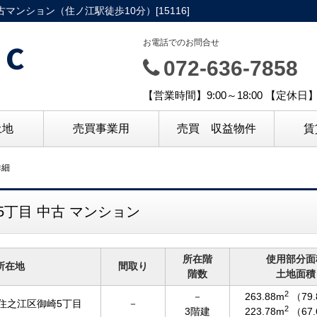
ンション（住ノ江駅徒歩10分）[15116]
C
お電話でのお問合せ
072-636-7858
【営業時間】9:00～18:00 【定休
土地
売買事業用
売買 収益物件
賃
詳細
丁目 中古 マンション
所在階
使用部分面
所在地
間取り
階数
土地面積
2
－
263.88m
（79
住之江区御崎5丁目
－
2
3階建
223.78m
（67