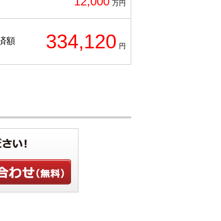
12,000
万円
334,120
済額
円
せ