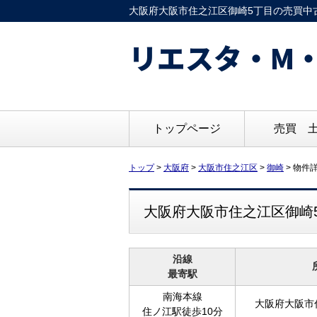
大阪府大阪市住之江区御崎5丁目の売買中古マ
リエスタ・M・
トップページ
売買 
トップ
>
大阪府
>
大阪市住之江区
>
御崎
>
物件
大阪府大阪市住之江区御崎5
沿線
最寄駅
南海本線
大阪府大阪市
住ノ江駅徒歩10分