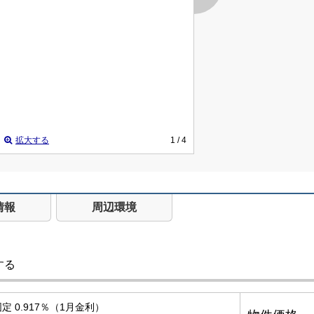
拡大する
1
/ 4
情報
周辺環境
する
定 0.917％（1月金利）