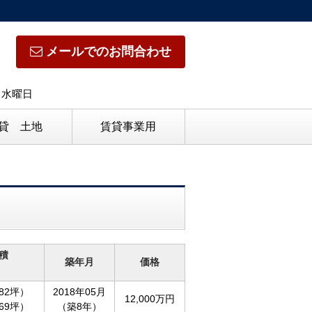
メールでのお問合わせ
日】水曜日
貸 土地
賃貸事業用
積
築年月
価格
.82坪）
2018年05月
12,000万円
.69坪）
（築8年）