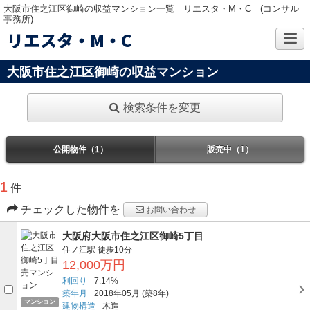
大阪市住之江区御崎の収益マンション一覧｜リエスタ・M・C (コンサル
事務所)
リエスタ・M・C
大阪市住之江区御崎の収益マンション
検索条件を変更
公開物件（1）
販売中（1）
1
件
チェックした物件を
お問い合わせ
大阪府大阪市住之江区御崎5丁目
住ノ江駅
徒歩10分
12,000万円
利回り
7.14%
築年月
2018年05月
(築8年)
マンション
建物構造
木造