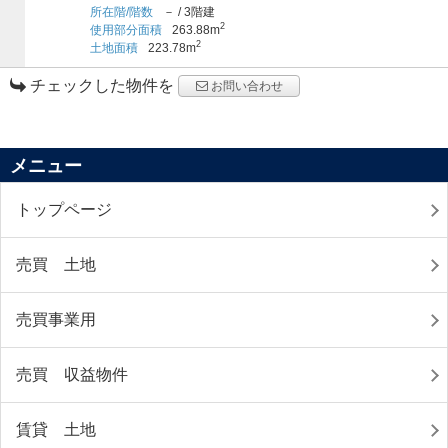
所在階/階数
－
/
3階建
2
使用部分面積
263.88m
2
土地面積
223.78m
チェックした物件を
お問い合わせ
メニュー
トップページ
売買 土地
売買事業用
売買 収益物件
賃貸 土地