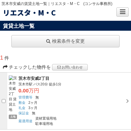
茨木市安威の賃貸土地一覧｜リエスタ・M・C (コンサル事務所)
リエスタ・M・C
賃貸土地一覧
検索条件を変更
1
件
チェックした物件を
お問い合わせ
茨木市安威2丁目
茨木市駅
バス20分
徒歩1分
0.00
万円
管理費等
無
敷金
2ヶ月
礼金
3ヶ月
保証金
無
土地
資材置場用地
最適用途
駐車場用地