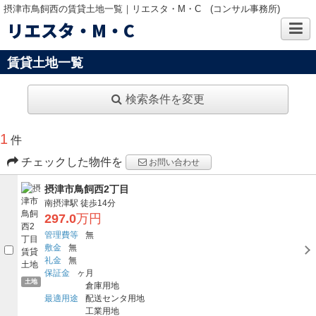
摂津市鳥飼西の賃貸土地一覧｜リエスタ・M・C (コンサル事務所)
リエスタ・M・C
賃貸土地一覧
検索条件を変更
1
件
チェックした物件を
お問い合わせ
摂津市鳥飼西2丁目
南摂津駅
徒歩14分
297.0
万円
管理費等
無
敷金
無
礼金
無
保証金
ヶ月
土地
倉庫用地
最適用途
配送センタ用地
工業用地