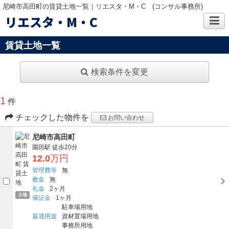
尼崎市高田町の賃貸土地一覧｜リエスタ・M・C (コンサル事務所)
リエスタ・M・C
賃貸土地一覧
検索条件を変更
1
件
チェックした物件を
お問い合わせ
尼崎市高田町
園田駅
徒歩20分
12.0
万円
管理費等
無
敷金
無
礼金
2ヶ月
土地
保証金
1ヶ月
駐車場用地
最適用途
資材置場用地
事務所用地