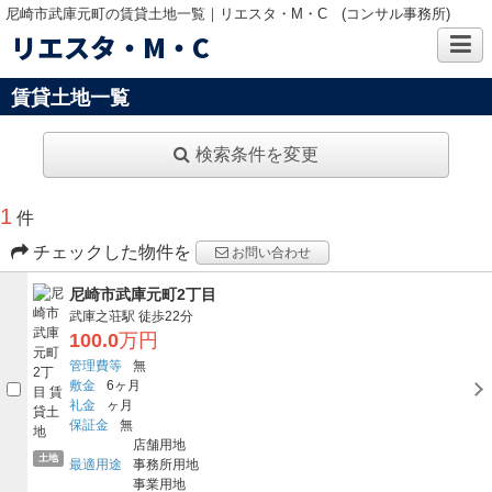
尼崎市武庫元町の賃貸土地一覧｜リエスタ・M・C (コンサル事務所)
リエスタ・M・C
賃貸土地一覧
検索条件を変更
1
件
チェックした物件を
お問い合わせ
尼崎市武庫元町2丁目
武庫之荘駅
徒歩22分
100.0
万円
管理費等
無
敷金
6ヶ月
礼金
ヶ月
保証金
無
店舗用地
土地
最適用途
事務所用地
事業用地