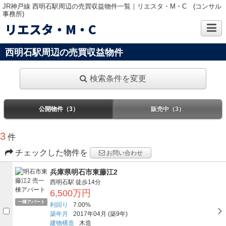
JR神戸線 西明石駅周辺の売買収益物件一覧｜リエスタ・M・C (コンサル
事務所)
リエスタ・M・C
西明石駅周辺の売買収益物件
検索条件を変更
公開物件（3）
販売中（3）
3
件
チェックした物件を
お問い合わせ
兵庫県明石市東藤江2
西明石駅
徒歩14分
6,500万円
一棟アパート
利回り
7.00%
築年月
2017年04月
(築9年)
建物構造
木造