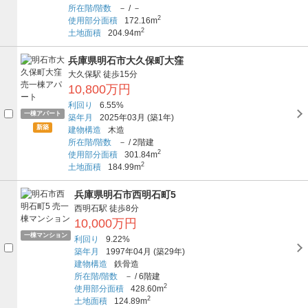
所在階/階数
－
/
－
2
使用部分面積
172.16m
2
土地面積
204.94m
兵庫県明石市大久保町大窪
大久保駅
徒歩15分
10,800万円
利回り
6.55%
一棟アパート
築年月
2025年03月
(築1年)
新築
建物構造
木造
所在階/階数
－
/
2階建
2
使用部分面積
301.84m
2
土地面積
184.99m
兵庫県明石市西明石町5
西明石駅
徒歩8分
10,000万円
一棟マンション
利回り
9.22%
築年月
1997年04月
(築29年)
建物構造
鉄骨造
所在階/階数
－
/
6階建
2
使用部分面積
428.60m
2
土地面積
124.89m