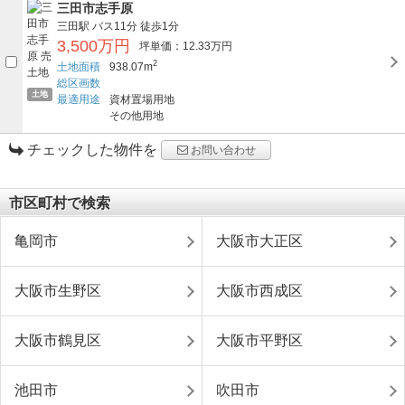
三田市志手原
三田駅
バス11分
徒歩1分
3,500万円
坪単価：12.33万円
2
土地面積
938.07m
総区画数
土地
最適用途
資材置場用地
その他用地
チェックした物件を
お問い合わせ
市区町村で検索
亀岡市
大阪市大正区
大阪市生野区
大阪市西成区
大阪市鶴見区
大阪市平野区
池田市
吹田市