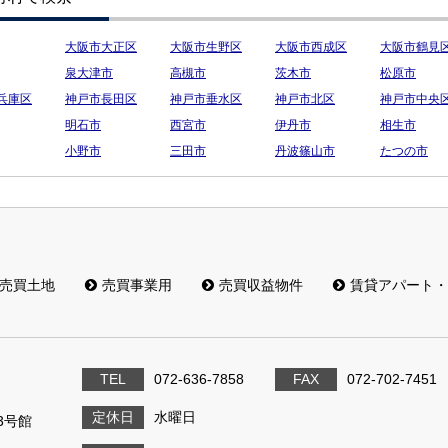
大阪市大正区
大阪市生野区
大阪市西成区
大阪市鶴見
泉大津市
高槻市
茨木市
松原市
兵庫区
神戸市長田区
神戸市垂水区
神戸市北区
神戸市中央
明石市
西宮市
伊丹市
相生市
小野市
三田市
丹波篠山市
たつの市
売買土地
売買事業用
売買収益物件
賃貸アパート・
TEL
072-636-7858
FAX
072-702-7451
定休日
水曜日
3号館