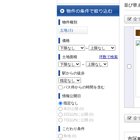
並び替
全
物件の条件で絞り込む
物件種別
土地 (1)
売
価格
～
土地面積
坪数で検索
～
駅からの徒歩
バス停からの時間を含む
情報公開日
指定なし
本日公開
(0)
3日以内に公開
(0)
全
7日以内に公開
(0)
こだわり条件
角地
(0)
市区