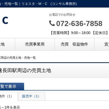
・売地一覧｜リエスタ・M・C (コンサル事務所)
C
お電話でのお問合せ
072-636-7858
【営業時間】9:00～18:00 【定休
土地
売買事業用
売買 収益物件
賃
駅周辺の売買土地・売地一覧
速長田駅周辺の売買土地
表示
物件（1）
販売中（1）
1～1件を表示