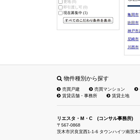
更地
(0)
即引渡し可
(0)
現在募集中
(1)
亀岡市
吹田市
すべてのこだわり条件を見る
神戸市
尼崎市
川西市
物件種別から探す
売買戸建
売買マンション
賃貸店舗・事務所
賃貸土地
リエスタ・M・C (コンサル事務所)
〒567-0868
茨木市沢良宜西1-1-6 タウンハイツ南茨木