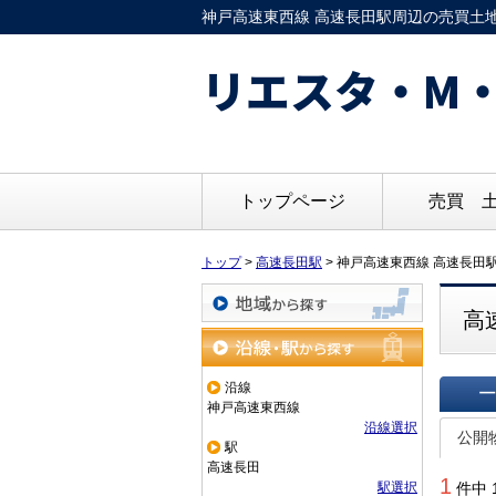
神戸高速東西線 高速長田駅周辺の売買土地
リエスタ・M・
トップページ
売買 
トップ
>
高速長田駅
>
神戸高速東西線 高速長田
高
地域から探す
沿線・駅から探す
沿線
神戸高速東西線
一覧で
沿線選択
公開
駅
高速長田
1
駅選択
件中 