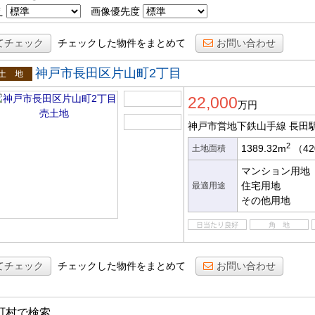
え
画像優先度
てチェック
チェックした物件をまとめて
お問い合わせ
神戸市長田区片山町2丁目
土地
22,000
万円
神戸市営地下鉄山手線 長田
2
1389.32m
（42
土地面積
マンション用地
住宅用地
最適用途
その他用地
てチェック
チェックした物件をまとめて
お問い合わせ
町村で検索