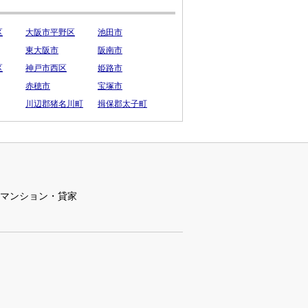
区
大阪市平野区
池田市
東大阪市
阪南市
区
神戸市西区
姫路市
赤穂市
宝塚市
川辺郡猪名川町
揖保郡太子町
マンション・貸家